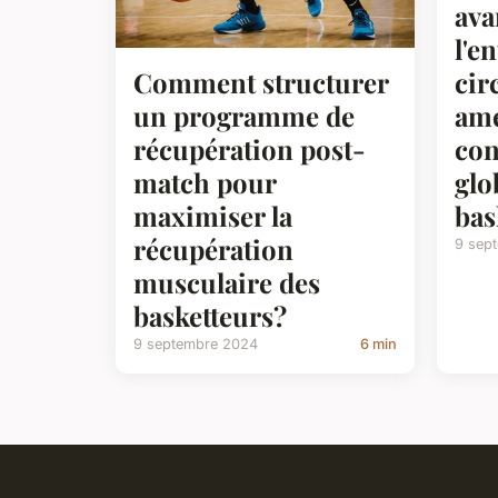
ava
l'e
cir
Comment structurer
amé
un programme de
con
récupération post-
glo
match pour
bas
maximiser la
récupération
9 sep
musculaire des
basketteurs?
9 septembre 2024
6 min