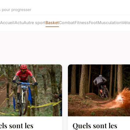
ls pour progresser
Accueil
Actu
Autre sport
Basket
Combat
Fitness
Foot
Musculation
Vél
ls sont les
Quels sont les