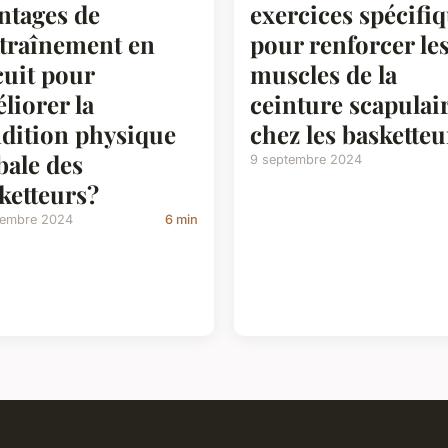
ntages de
exercices spécifi
ntraînement en
pour renforcer le
cuit pour
muscles de la
liorer la
ceinture scapulai
dition physique
chez les basketteu
bale des
9 septembre 2024
ketteurs?
tembre 2024
6 min