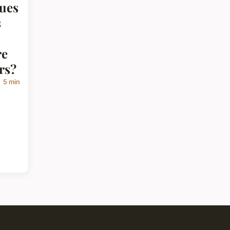
ques
s
re
rs?
5 min