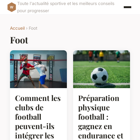
Toute l'actualité sportive et les meilleurs conseils
pour progresser
Accueil
› Foot
Foot
Comment les
Préparation
clubs de
physique
football
football :
peuvent-ils
gagnez en
intégrer les
endurance et