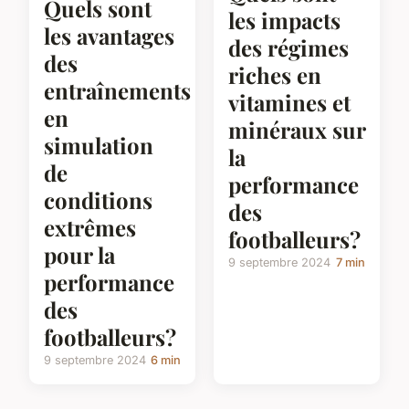
Quels sont
les impacts
les avantages
des régimes
des
riches en
entraînements
vitamines et
en
minéraux sur
simulation
la
de
performance
conditions
des
extrêmes
footballeurs?
pour la
9 septembre 2024
7 min
performance
des
footballeurs?
9 septembre 2024
6 min