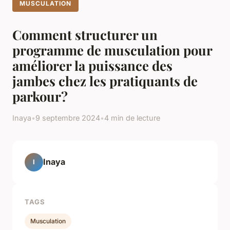
MUSCULATION
Comment structurer un
programme de musculation pour
améliorer la puissance des
jambes chez les pratiquants de
parkour?
Inaya
•
9 septembre 2024
•
4 min de lecture
Inaya
I
TAGS
Musculation