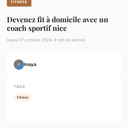
FITNESS
Devenez fit à domicile avec un
coach sportif nice
Inaya
•
17 octobre 2024
•
4 min de lecture
Inaya
I
TAGS
Fitness