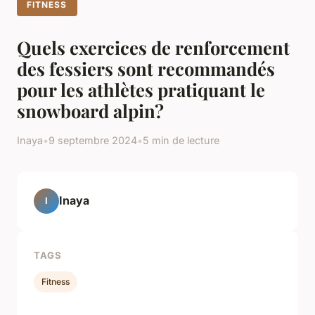
FITNESS
Quels exercices de renforcement
des fessiers sont recommandés
pour les athlètes pratiquant le
snowboard alpin?
Inaya
•
9 septembre 2024
•
5 min de lecture
Inaya
I
TAGS
Fitness